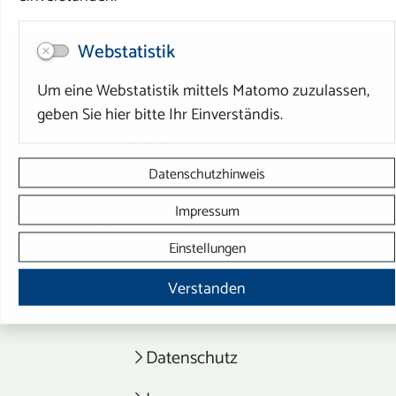
backward
Webstatistik
DIREKT ZU
Um eine Webstatistik mittels Matomo zuzulassen,
Bürgerservice
geben Sie hier bitte Ihr Einverständis.
Stadtleben
Datenschutzhinweis
Wirtschaft & Stadtplanung
Impressum
Tourismus
Einstellungen
SERVICE
Verstanden
Kontaktformular
Datenschutz