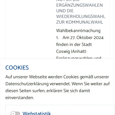
ERGÄNZUNGSWAHLEN
UND DIE
WIEDERHOLUNGSWAHL
ZUR KOMMUNALWAHL
Wahlbekanntmachung
1. Am 27. Oktober 2024
finden in der Stadt
Coswig (Anhalt)
Ergänzungswahlen und
eine Wiederholungswahl
COOKIES
zu den
Auf unserer Webseite werden Cookies gemäß unserer
Kommunalwahlen statt.
Datenschutzerklärung verwendet. Wenn Sie weiter auf
Die Wahlen dauern von 8
diesen Seiten surfen, erklären Sie sich damit
bis 18 Uhr. 2. Die Stadt
einverstanden.
Coswig (Anhalt) ist in 6
allgemeine Wahlbezirke ...
Webstatistik