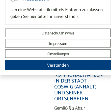
Um eine Webstatistik mittels Matomo zuzulassen,
geben Sie hier bitte Ihr Einverständis.
BEKANNTMACHUNG
DES NAMENS UND
DER ANSCHRIFT DES
Datenschutzhinweis
WAHLLEITERS UND
Impressum
DES
STELLVERTRETENDEN
Einstellungen
WAHLLEITERS DER
STADT COSWIG
Verstanden
(ANHALT) FÜR DIE
KOMMUNALWAHLEN
IN DER STADT
COSWIG (ANHALT)
UND SEINER
ORTSCHAFTEN
Gemäß § 3 Abs. 1