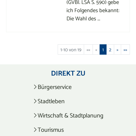
(GVBl. LSA S. 590) gebe
ich Folgendes bekannt:
Die Wahl des ...
1-10 von 19
««
«
1
2
»
»»
DIREKT ZU
Bürgerservice
Stadtleben
Wirtschaft & Stadtplanung
Tourismus