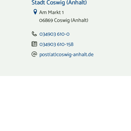
Stadt Coswig (Anhalt)
Link zur Google-Maps Navigation
Am Markt 1
06869 Coswig (Anhalt)
034903 610-0
034903 610-158
post(at)coswig-anhalt.de