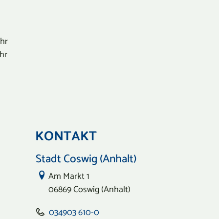
Uhr
Uhr
KONTAKT
Stadt Coswig (Anhalt)
Link zur Google-Maps Navigation
Am Markt 1
06869 Coswig (Anhalt)
034903 610-0