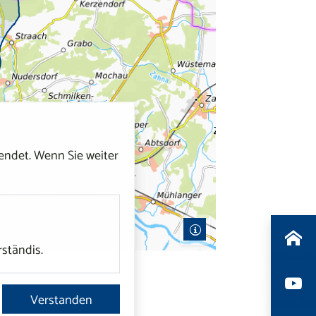
ndet. Wenn Sie weiter
rständis.
Verstanden