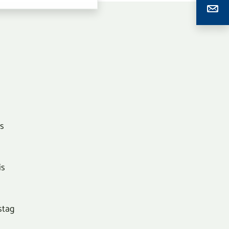
is
is
stag