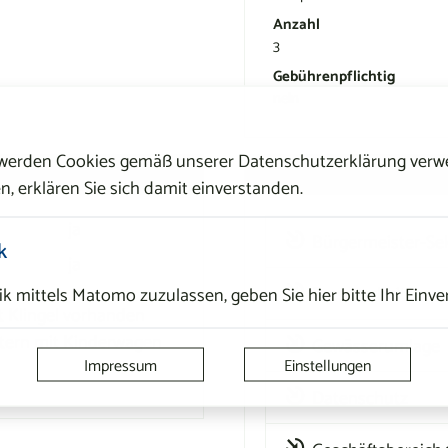
Anzahl
3
Gebührenpflichtig
nein
 werden Cookies gemäß unserer Datenschutzerklärung verwe
EIT
ZUGEHÖRIG
n, erklären Sie sich damit einverstanden.
ja
Bürgermeister-Sek
k
ja
k mittels Matomo zuzulassen, geben Sie hier bitte Ihr Einve
Pressearbeit
t Klingel vorhanden
ltern mit Kinderwagen
Gewässerumlage
Impressum
Einstellungen
Datenschutz