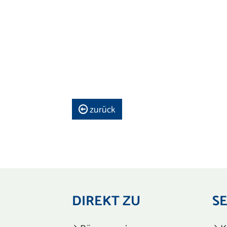
zurück
DIREKT ZU
S