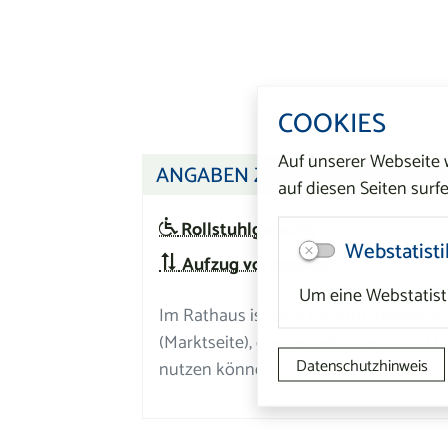
COOKIES
Auf unserer Webseite
ANGABEN ZUR BARRIEREFREIH
auf diesen Seiten surfe
Rollstuhlgerecht
Webstatisti
Aufzug vorhanden
Um eine Webstatisti
Im Rathaus ist eine Rollstuhlrampe mi
(Marktseite), die Gehbehinderte und E
Datenschutzhinweis
nutzen können.