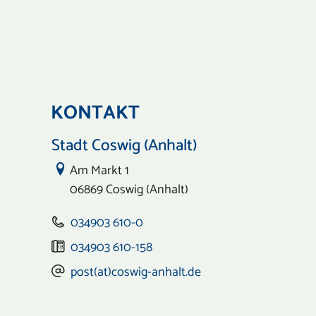
KONTAKT
Stadt Coswig (Anhalt)
Link zur Google-Maps Navigation
Am Markt 1
06869 Coswig (Anhalt)
034903 610-0
034903 610-158
post(at)coswig-anhalt.de