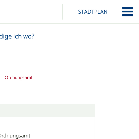
ularschaltfläche
STADTPLAN
Navi
ICON-LINDUA LINDUA
dige ich wo?
Ordnungsamt
- Ordnungsamt