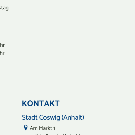
stag
Uhr
Uhr
KONTAKT
Stadt Coswig (Anhalt)
Link zur Google-Maps Navigation
Am Markt 1