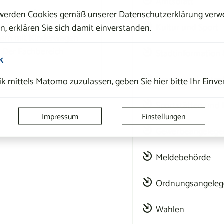
Amtsblatt
ja
 werden Cookies gemäß unserer Datenschutzerklärung verwe
n, erklären Sie sich damit einverstanden.
Kultur und Sport
ltern mit Kinderwagen
. Der Fachbereich
Stadtinformation
k
Brand- und Katas
k mittels Matomo zuzulassen, geben Sie hier bitte Ihr Einve
Sportstätten und 
Impressum
Einstellungen
Gewerbeangelege
Meldebehörde
Ordnungsangeleg
Wahlen