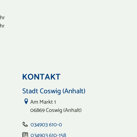
Uhr
Uhr
KONTAKT
Stadt Coswig (Anhalt)
Link zur Google-Maps Navigation
Am Markt 1
06869 Coswig (Anhalt)
034903 610-0
034903 610-158