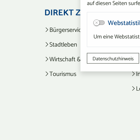
auf diesen Seiten surfe
DIREKT ZU
S
Webstatisti
Bürgerservice
K
Um eine Webstatisti
Stadtleben
D
Wirtschaft & Stadtplanung
I
Datenschutzhinweis
Tourismus
I
L