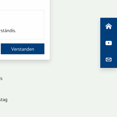
rständis.
Verstanden
is
is
stag