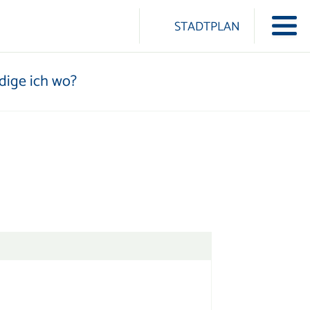
ularschaltfläche
STADTPLAN
Navi
ICON-LINDUA LINDUA
dige ich wo?