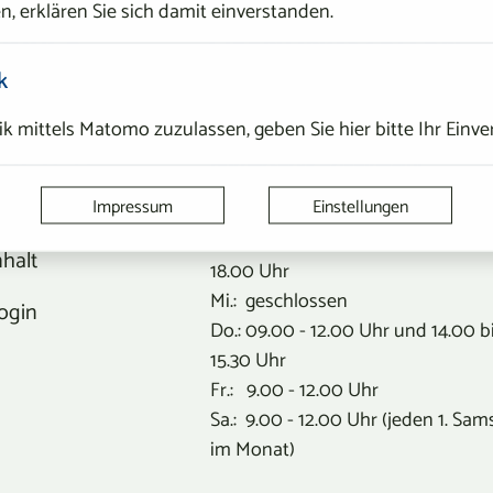
n, erklären Sie sich damit einverstanden.
ERVICE
ÖFFNUNGSZEITEN
k
ontaktformular
k mittels Matomo zuzulassen, geben Sie hier bitte Ihr Einve
Öffnungszeiten
atenschutz
Bürgerservice/Meldeamt
mpressum
Impressum
Einstellungen
Mo.: 9:00 - 12.00 Uhr
Di.: 09.00 - 12.00 Uhr und 14.00 b
nhalt
18.00 Uhr
Mi.: geschlossen
ogin
Do.: 09.00 - 12.00 Uhr und 14.00 b
15.30 Uhr
Fr.: 9.00 - 12.00 Uhr
Sa.: 9.00 - 12.00 Uhr (jeden 1. Sam
im Monat)