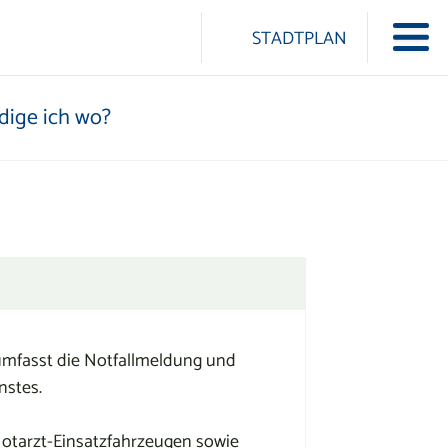
ularschaltfläche
STADTPLAN
Navi
ICON-LINDUA LINDUA
dige ich wo?
umfasst die Notfallmeldung und
nstes.
otarzt-Einsatzfahrzeugen sowie