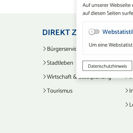
Auf unserer Webseite
auf diesen Seiten surfe
DIREKT ZU
S
Webstatisti
Um eine Webstatisti
Bürgerservice
K
Stadtleben
D
Datenschutzhinweis
Wirtschaft & Stadtplanung
I
Tourismus
I
L