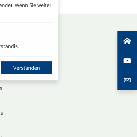
ndet. Wenn Sie weiter
rständis.
Verstanden
is
is