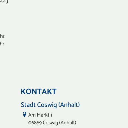
stag
Uhr
Uhr
KONTAKT
Stadt Coswig (Anhalt)
Link zur Google-Maps Navigation
Am Markt 1
06869 Coswig (Anhalt)